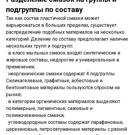
подгруппы по составу
Так как состав пластичной смазки может
варьироваться в больших пределах, существует
распределение подобных материалов на несколько
Санкт-Петербург, ш.Революции,
д.69, лит.А, пом.22-Н, офис 310
категорий. Деление по составу предполагает наличие
+7 (812) 448-86-36
Заказать звонок
нескольких групп и подгрупп:
contact@rt-oil.com
Пн-Пт: 9.00-18.00
· в класс мыльных смазок входят синтетические и
Гидравлические масла
Аналоги
жировые составы, недорогие и универсальные в
Моторные масла
Оплата и доставка
Трансмиссионные масла
Гарантии
применении;
Компрессорные масла
Отзывы
· неорганические смазки содержат 4 подгруппы.
Гидротрансмиссионные
Карта сайта
Силикагелевые, графитные, асбестовые и
масла
Вакансии
Редукторные масла
бентонитовые материалы пользуются спросом на
О компании
Смазочно-охлаждающие
Контакты
рынке;
жидкости (СОЖ)
Сертификаты
Смазка
· в категории органических материалов выделяют
Новости
Антифриз
полимерные, пигментные, сажевые и
© 2026 Все права защищены
Аккумуляторы
полимочевинные смазки;
Предложение на сайте
не является публичной офертой
· углеводородные составы содержат парафиновые,
Политика RT-OIL в отношении конфиденциальности
церезиновые, петролатуманные материалы с разной
обработки персональных данных