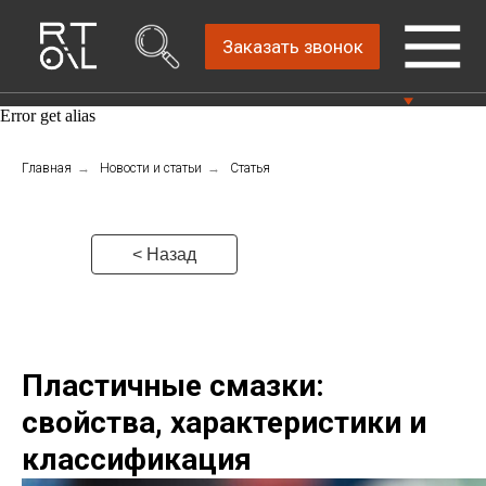
Заказать звонок
Error get alias
Прямой дистрибьютор
Главная
→
Новости и статьи
→
Статья
Написать нам
автомобильных масел
4.8
Санкт-Петербург,
Пн-Пт: 9.00-18.00
ш.Революции, д.69,
лит.А, пом.22-Н, офис
Консультации Пн-Пт: 9.00-18.00
< Назад
310
+7 (812) 448-86-
36
Пластичные смазки:
свойства, характеристики и
классификация