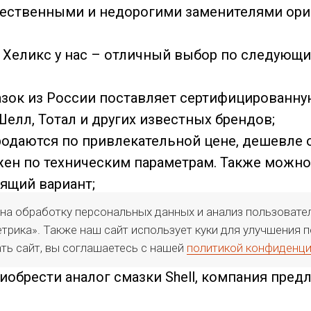
ественными и недорогими заменителями ори
 Хеликс у нас – отличный выбор по следующи
зок из России поставляет сертифицированну
лл, Тотал и других известных брендов;
одаются по привлекательной цене, дешевле 
жен по техническим параметрам. Также мож
ящий вариант;
жно приобрести с доставкой в Санкт-Петербур
 на обработку персональных данных и анализ пользоват
трика». Также наш сайт использует куки для улучшения
ть сайт, вы соглашаетесь с нашей
политикой конфиденц
обрести аналог смазки Shell, компания предл
ю доставку товара высокого качества. Сделат