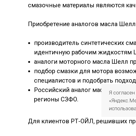
смазочные материалы являются кач
Приобретение аналогов масла Шелл
производитель синтетических сма
идентичную рабочим жидкостям Ше
аналоги моторного масла Шелл пр
подбор смазки для мотора возмо
специалистов и подобрать подход
Российский аналог масла Шелл мо
Я согласен
регионы СЗФО.
«Яндекс.Ме
использова
Для клиентов РТ-ОЙЛ, решивших при
продукты, осуществляет оперативну