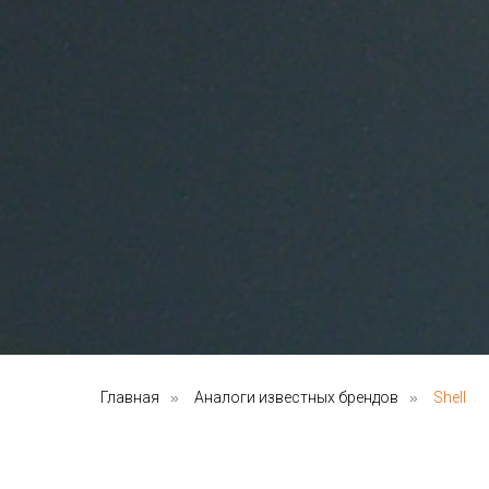
Главная
»
Аналоги известных брендов
»
Shell