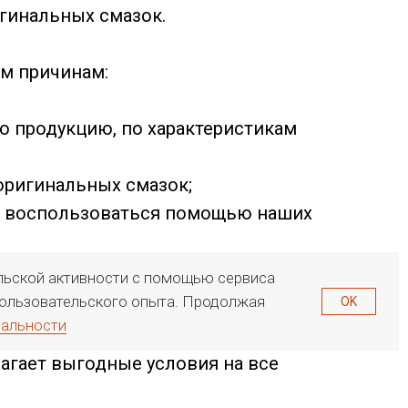
гинальных смазок.
м причинам:
ю продукцию, по характеристикам
оригинальных смазок;
но воспользоваться помощью наших
г, Ленинградской области, в другие
ельской активности с помощью сервиса
 пользовательского опыта. Продолжая
OK
иальности
агает выгодные условия на все
ь заказ можно на нашем сайте или