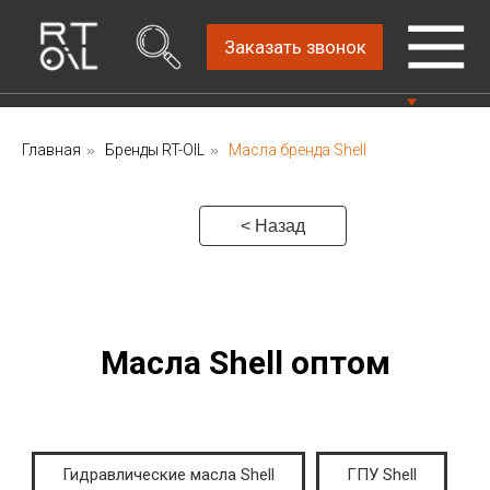
Заказать звонок
Главная
»
Бренды RT-OIL
»
Масла бренда Shell
Прямой дистрибьютор
Написать нам
автомобильных масел
4.8
Санкт-Петербург,
Пн-Пт: 9.00-18.00
< Назад
ш.Революции, д.69,
лит.А, пом.22-Н, офис
Консультации Пн-Пт: 9.00-18.00
310
+7 (812) 448-86-
36
Масла Shell оптом
Гидравлические масла Shell
ГПУ Shell