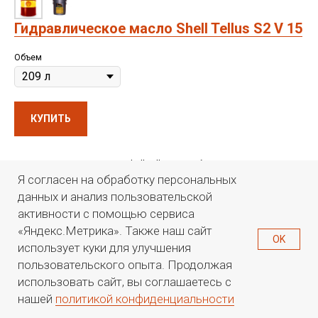
Гидравлическое масло Shell Tellus S2 V 15
Объем
КУПИТЬ
Гидравлические жидкости Shell Tellus S2 V обладают высокими
эксплуатационными характеристиками, обеспечивают стабильность
Я согласен на обработку персональных
вязкости как при механических нагрузках, так и в широком диапазоне
данных и анализ пользовательской
температур.
активности с помощью сервиса
Индекс вязкости: 142
«Яндекс.Метрика». Также наш сайт
OK
Температура вспышки, °C: 245
использует куки для улучшения
Температура застывания, °C: -42
пользовательского опыта. Продолжая
использовать сайт, вы соглашаетесь с
нашей
политикой конфиденциальности
РТ-ОЙЛ
Каталог
Поиск
Контакты