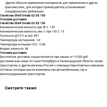
·Другие области применения материалов для применения в других
трансмиссиях, для которых производитель устанавливает
специфические требования.
Свойства Shell Omala S2 GX 150
Условия доставки
Свойства Shell Omala S2 GX 150
Кинематическая вязкость при 40 C: 150
Кинематическая вязкость, мм /с при 100 C: 15
Плотность @15°C кг/м3: 897
Санкт-Петербург, ш.Революции,
Температура застывания: -24
д.69, лит.А, пом.22-Н, офис 310
Температура вспышки COC: >240
+7 (812) 448-86-36
Заказать звонок
contact@rt-oil.com
Индекс вязкости: 98
Пн-Пт: 9.00-18.00
Условия доставки
Гидравлические масла
Аналоги
Бесплатная доставка осуществляется при заказе от 10 000 руб.
Моторные масла
Оплата и доставка
Доставим ваш заказ по Санкт-Петербургу и Ленинградской области своим
Трансмиссионные масла
Гарантии
транспортом, в другие регионы России с помощью транспортных компании.
Компрессорные масла
Отзывы
Оптовые поставки масла возможны как автомобильным, так и
Гидротрансмиссионные
Карта сайта
железнодорожным транспортом.
масла
Вакансии
Редукторные масла
О компании
Смазочно-охлаждающие
Контакты
жидкости (СОЖ)
Смотрите также
Сертификаты
Смазка
Новости
Антифриз
© 2026 Все права защищены
Аккумуляторы
Предложение на сайте
не является публичной офертой