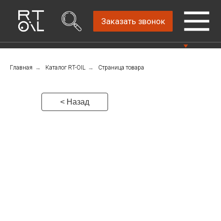
Заказать звонок
Главная
→
Каталог RT-OIL
→
Страница товара
Прямой дистрибьютор
Написать нам
автомобильных масел
4.8
Санкт-Петербург,
Пн-Пт: 9.00-18.00
< Назад
ш.Революции, д.69,
лит.А, пом.22-Н, офис
Консультации Пн-Пт: 9.00-18.00
310
+7 (911) 747-89-
22