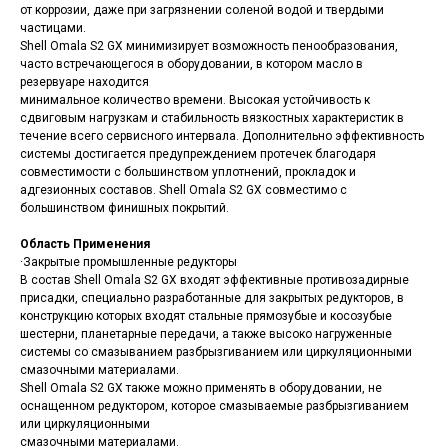
от коррозии, даже при загрязнении соленой водой и твердыми
частицами.
Shell Omala S2 GX минимизирует возможность пенообразования,
часто встречающегося в оборудовании, в котором масло в
резервуаре находится
минимальное количество времени. Высокая устойчивость к
сдвиговым нагрузкам и стабильность вязкостных характеристик в
течение всего сервисного интервала. Дополнительно эффективность
системы достигается предупреждением протечек благодаря
совместимости с большинством уплотнений, прокладок и
адгезионных составов. Shell Omala S2 GX совместимо с
большинством финишных покрытий.
Область Применения
·Закрытые промышленные редукторы
В состав Shell Omala S2 GX входят эффективные противозадирные
присадки, специально разработанные для закрытых редукторов, в
конструкцию которых входят стальные прямозубые и косозубые
шестерни, планетарные передачи, а также высоко нагруженные
системы со смазыванием разбрызгиванием или циркуляционными
смазочными материалами.
Shell Omala S2 GX также можно применять в оборудовании, не
оснащенном редуктором, которое смазываемые разбрызгиванием
или циркуляционными
смазочными материалами.