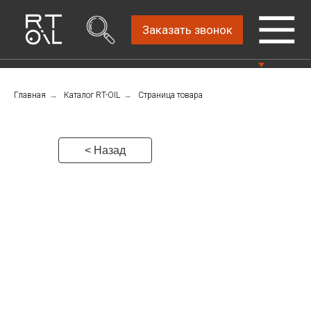
Заказать звонок
Главная
→
Каталог RT-OIL
→
Страница товара
Прямой дистрибьютор
Написать нам
автомобильных масел
4.8
Санкт-Петербург,
Пн-Пт: 9.00-18.00
ш.Революции, д.69,
< Назад
лит.А, пом.22-Н, офис
Консультации Пн-Пт: 9.00-18.00
310
+7 (911) 747-89-
22