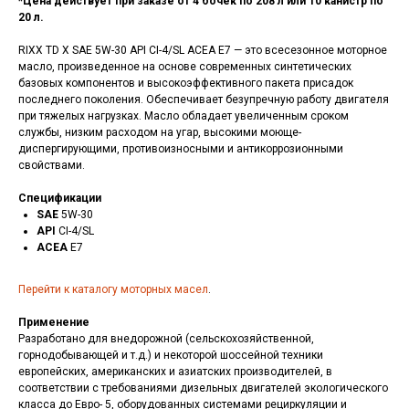
*Цена действует при заказе от 4 бочек по 208 л или 10 канистр по
20 л.
RIXX TD X SAE 5W-30 API CI-4/SL ACEA E7 — это всесезонное моторное
масло, произведенное на основе современных синтетических
базовых компонентов и высокоэффективного пакета присадок
последнего поколения. Обеспечивает безупречную работу двигателя
при тяжелых нагрузках. Масло обладает увеличенным сроком
службы, низким расходом на угар, высокими моюще-
диспергирующими, противоизносными и антикоррозионными
свойствами.
Спецификации
SAE
5W-30
API
CI-4/SL
ACEA
E7
Перейти к каталогу моторных масел
.
Применение
Разработано для внедорожной (сельскохозяйственной,
горнодобывающей и т.д.) и некоторой шоссейной техники
европейских, американских и азиатских производителей, в
соответствии с требованиями дизельных двигателей экологического
класса до Евро- 5, оборудованных системами рециркуляции и