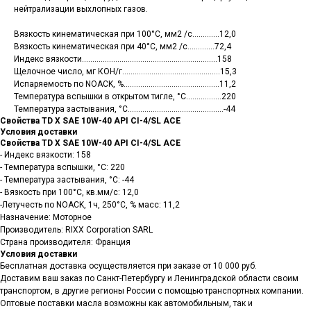
нейтрализации выхлопных газов.
Вязкость кинематическая при 100°С, мм2 /с.............12,0
Вязкость кинематическая при 40°С, мм2 /с.............72,4
Индекс вязкости.................................................................158
Щелочное число, мг КОН/г...............................................15,3
Испаряемость по NOACK, %..............................................11,2
Температура вспышки в открытом тигле, °С.................220
Температура застывания, °С..............................................-44
Свойства TD X SAE 10W-40 API CI-4/SL ACE
Условия доставки
Свойства TD X SAE 10W-40 API CI-4/SL ACE
- Индекс вязкости: 158
- Температура вспышки, °C: 220
- Температура застывания, °C: -44
- Вязкость при 100°C, кв.мм/с: 12,0
-Летучесть по NOACK, 1ч, 250°С, % масс: 11,2
Назначение: Моторное
Производитель: RIXX Corporation SARL
Страна производителя: Франция
Условия доставки
Бесплатная доставка осуществляется при заказе от 10 000 руб.
Санкт-Петербург, ш.Революции,
Доставим ваш заказ по Санкт-Петербургу и Ленинградской области своим
д.69, лит.А, пом.22-Н, офис 310
транспортом, в другие регионы России с помощью транспортных компании.
+7 (812) 448-86-36
Заказать звонок
contact@rt-oil.com
Оптовые поставки масла возможны как автомобильным, так и
Пн-Пт: 9.00-18.00