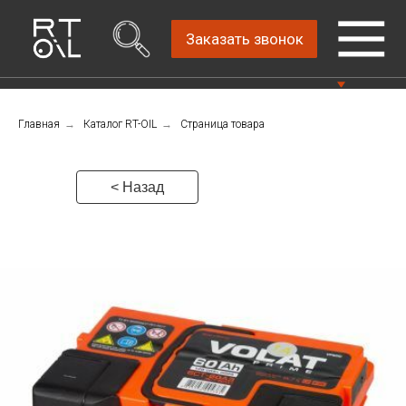
Заказать звонок
Главная
→
Каталог RT-OIL
→
Страница товара
Прямой дистрибьютор
Написать нам
автомобильных масел
4.8
Санкт-Петербург,
Пн-Пт: 9.00-18.00
< Назад
ш.Революции, д.69,
лит.А, пом.22-Н, офис
Консультации Пн-Пт: 9.00-18.00
310
+7 (911) 747-89-
22