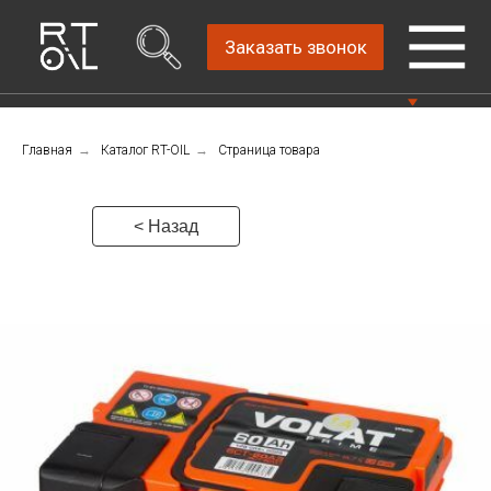
Заказать звонок
Главная
→
Каталог RT-OIL
→
Страница товара
Прямой дистрибьютор
Написать нам
автомобильных масел
4.8
Санкт-Петербург,
Пн-Пт: 9.00-18.00
< Назад
ш.Революции, д.69,
лит.А, пом.22-Н, офис
Консультации Пн-Пт: 9.00-18.00
310
+7 (911) 747-89-
22