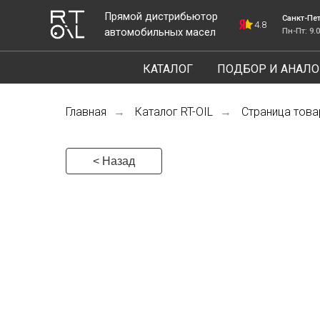
Прямой дистрибьютор
Санкт-Петербург, ш
4.8
автомобильных масел
Пн-Пт: 9.00-18.00
КАТАЛОГ
ПОДБОР И АНАЛО
Главная
Каталог RT-OIL
Страница това
→
→
< Назад