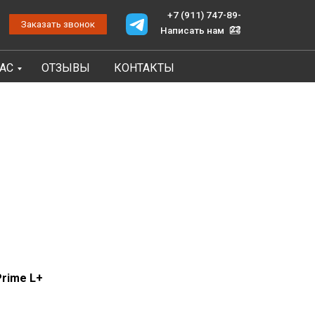
+7 (911) 747-89-
онок
22
Написать нам
НАС
ОТЗЫВЫ
КОНТАКТЫ
Prime L+