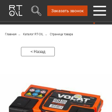
Заказать звонок
Главная
→
Каталог RT-OIL
→
Страница товара
Прямой дистрибьютор
Написать нам
автомобильных масел
4.8
Санкт-Петербург,
Пн-Пт: 9.00-18.00
< Назад
ш.Революции, д.69,
лит.А, пом.22-Н, офис
Консультации Пн-Пт: 9.00-18.00
310
+7 (911) 747-89-
22