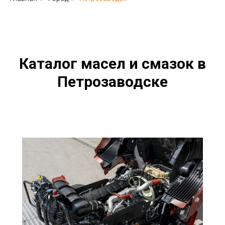
объек
Возмо
отсро
RIXX
Каталог масел и смазок в
AKROSS
Петрозаводске