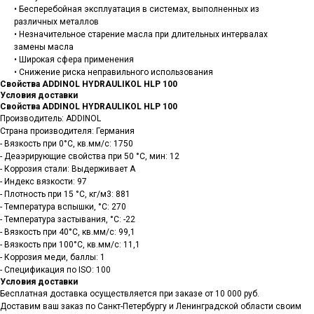
• Бесперебойная эксплуатация в системах, выполненных из
различных металлов
• Незначительное старение масла при длительных интервалах
замены масла
• Широкая сфера применения
• Снижение риска неправильного использования
Свойства ADDINOL HYDRAULIKOL HLP 100
Условия доставки
Свойства ADDINOL HYDRAULIKOL HLP 100
Производитель: ADDINOL
Страна производителя: Германия
- Вязкость при 0°C, кв.мм/с: 1750
- Деаэрирующие свойства при 50 °C, мин: 12
- Коррозия стали: Выдерживает A
- Индекс вязкости: 97
- Плотность при 15 °С, кг/м3: 881
- Температура вспышки, °C: 270
- Температура застывания, °C: -22
- Вязкость при 40°C, кв.мм/с: 99,1
- Вязкость при 100°C, кв.мм/с: 11,1
- Коррозия меди, баллы: 1
- Спецификация по ISO: 100
Условия доставки
Санкт-Петербург, ш.Революции,
Бесплатная доставка осуществляется при заказе от 10 000 руб.
д.69, лит.А, пом.22-Н, офис 310
Доставим ваш заказ по Санкт-Петербургу и Ленинградской области своим
+7 (812) 448-86-36