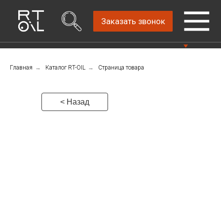
Заказать звонок
Главная
→
Каталог RT-OIL
→
Страница товара
Прямой дистрибьютор
Написать нам
автомобильных масел
4.8
Санкт-Петербург,
Пн-Пт: 9.00-18.00
< Назад
ш.Революции, д.69,
лит.А, пом.22-Н, офис
Консультации Пн-Пт: 9.00-18.00
310
+7 (911) 747-89-
22