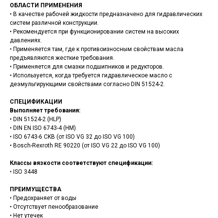
ОБЛАСТИ ПРИМЕНЕНИЯ
• В качестве рабочей жидкости предназначено для гидравлических
систем различной конструкции.
• Рекомендуется при функционировании систем на высоких
давлениях.
• Применяется там, где к противоизносным свойствам масла
предъявляются жесткие требования.
• Применяется для смазки подшипников и редукторов.
• Используется, когда требуется гидравлическое масло с
деэмульгирующими свойствами согласно DIN 51524-2.
СПЕЦИФИКАЦИИ
Выполняет требования:
• DIN 51524-2 (HLP)
• DIN EN ISO 6743-4 (HM)
• ISO 6743-6 CKB (от ISO VG 32 до ISO VG 100)
• Bosch-Rexroth RE 90220 (от ISO VG 22 до ISO VG 100)
Классы вязкости соответствуют спецификации:
• ISO 3448
ПРЕИМУЩЕСТВА
• Предохраняет от воды
• Отсутствует пенообразование
• Нет утечек