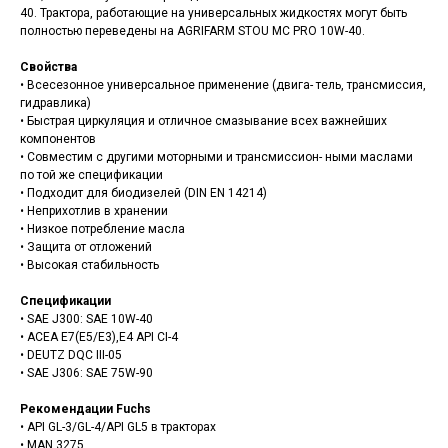
40. Трактора, работающие на универсальных жидкостях могут быть
полностью переведены на AGRIFARM STOU MC PRO 10W-40.
Свойства
• Всесезонное универсальное применение (двига- тель, трансмиссия,
гидравлика)
• Быстрая циркуляция и отличное смазывание всех важнейших
компонентов
• Совместим с другими моторными и трансмиссион- ными маслами
по той же спецификации
• Подходит для биодизелей (DIN EN 14214)
• Неприхотлив в хранении
• Низкое потребление масла
• Защита от отложений
• Высокая стабильность
Спецификации
• SAE J300: SAE 10W-40
• ACEA E7(E5/E3),E4 API CI-4
• DEUTZ DQC III-05
• SAE J306: SAE 75W-90
Рекомендации Fuchs
• API GL-3/GL-4/API GL5 в тракторах
• MAN 3275