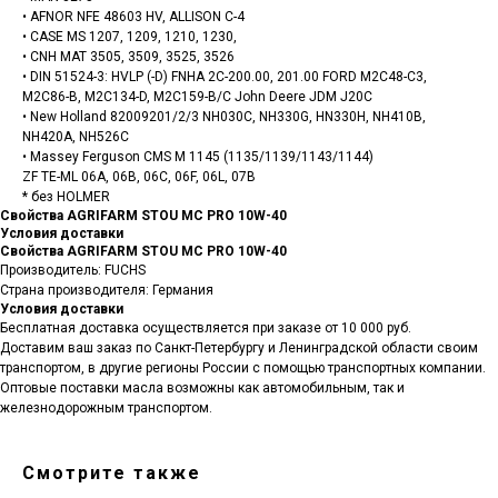
• AFNOR NFE 48603 HV, ALLISON C-4
• CASE MS 1207, 1209, 1210, 1230,
• CNH MAT 3505, 3509, 3525, 3526
• DIN 51524-3: HVLP (-D) FNHA 2C-200.00, 201.00 FORD M2C48-C3,
M2C86-B, M2C134-D, M2C159-B/C John Deere JDM J20C
• New Holland 82009201/2/3 NH030C, NH330G, HN330H, NH410B,
NH420A, NH526C
• Massey Ferguson CMS M 1145 (1135/1139/1143/1144)
ZF TE-ML 06A, 06B, 06C, 06F, 06L, 07B
* без HOLMER
Свойства AGRIFARM STOU MC PRO 10W-40
Санкт-Петербург, ш.Революции,
Условия доставки
д.69, лит.А, пом.22-Н, офис 310
Свойства AGRIFARM STOU MC PRO 10W-40
+7 (812) 448-86-36
Заказать звонок
contact@rt-oil.com
Производитель: FUCHS
Пн-Пт: 9.00-18.00
Страна производителя: Германия
Гидравлические масла
Аналоги
Условия доставки
Моторные масла
Оплата и доставка
Бесплатная доставка осуществляется при заказе от 10 000 руб.
Трансмиссионные масла
Гарантии
Доставим ваш заказ по Санкт-Петербургу и Ленинградской области своим
Компрессорные масла
Отзывы
транспортом, в другие регионы России с помощью транспортных компании.
Гидротрансмиссионные
Карта сайта
Оптовые поставки масла возможны как автомобильным, так и
масла
Вакансии
железнодорожным транспортом.
Редукторные масла
О компании
Смазочно-охлаждающие
Контакты
жидкости (СОЖ)
Сертификаты
Смазка
Смотрите также
Новости
Антифриз