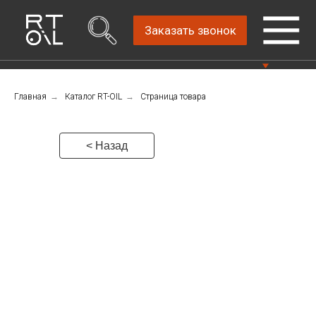
Заказать звонок
Главная
→
Каталог RT-OIL
→
Страница товара
Прямой дистрибьютор
Написать нам
автомобильных масел
4.8
Санкт-Петербург,
Пн-Пт: 9.00-18.00
< Назад
ш.Революции, д.69,
лит.А, пом.22-Н, офис
Консультации Пн-Пт: 9.00-18.00
310
+7 (911) 747-89-
22