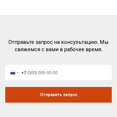
© 2026 Все права защищены
Аккумуляторы
Предложение на сайте
не является публичной офертой
Политика RT-OIL в отношении конфиденциальности
обработки персональных данных
Отправьте запрос на консультацию. Мы
свяжемся с вами в рабочее время.
+7
Отправить запрос