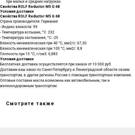
при малых и средних нагрузках.
Свойства ROLF Reductor M5 G 68
Условия доставки
Свойства ROLF Reductor M5 G 68
Страна производителя: Германия
- Индекс вязкости: 99
- Температура вспышки, °C: 232
- Температура застывания, °C: -25
Вязкость кинематическая при 40 °С, мм2/с: 67,30
Вязкость кинематическая при 100 °С, мм2/: 8,8
Плотность при 15 °С, г/см3: 0,883
Условия доставки
Бесплатная доставка осуществляется при заказе от 10 000 руб.
Доставим ваш заказ по Санкт-Петербургу и Ленинградской области своим
транспортом, в другие регионы России с помощью транспортных компании.
Оптовые поставки масла возможны как автомобильным, так и
Санкт-Петербург, ш.Революции,
д.69, лит.А, пом.22-Н, офис 310
железнодорожным транспортом.
+7 (812) 448-86-36
Заказать звонок
contact@rt-oil.com
Пн-Пт: 9.00-18.00
Гидравлические масла
Аналоги
Смотрите также
Моторные масла
Оплата и доставка
Трансмиссионные масла
Гарантии
Компрессорные масла
Отзывы
Гидротрансмиссионные
Карта сайта
масла
Вакансии
Редукторные масла
О компании