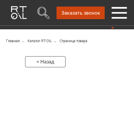
Заказать звонок
Главная
→
Каталог RT-OIL
→
Страница товара
Прямой дистрибьютор
Написать нам
автомобильных масел
4.8
Санкт-Петербург,
Пн-Пт: 9.00-18.00
< Назад
ш.Революции, д.69,
лит.А, пом.22-Н, офис
Консультации Пн-Пт: 9.00-18.00
310
+7 (911) 747-89-
22