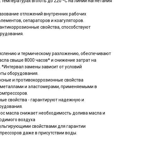
температурах вплоть до 220 ºC на линии нагнетания
азование отложений внутренних рабочих
лементов, сепараторов и коагуляторов.
антикоррозионные свойства, способствуют
рудования.
кислению и термическому разложению, обеспечивают
сла свыше 8000 часов* и снижение затрат на
 *Интервал замены зависит от условий
оты оборудования.
сные и противокоррозионные свойства
 металлами и эластомерами, применяемыми в
омпрессоров.
ые свойства - гарантируют надежную и
рудования.
нос масла снижает необходимость долива масла и
одимого воздуха
ульгирующими свойствами для гарантии
прессоров даже в присутствии воды.