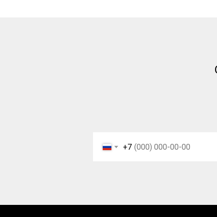
Новости
Контакты
Отзывы
Вакансии
Заказать звонок
Карта сайта
Санкт-Петербург, ш.Революции,
д.69, лит.А, пом.22-Н, офис 310
contact@rt-oil.com
+7 (812) 448-86-36
+7
Пн-Пт: 9.00-18.00
Политик
© 2026 Все права защищены
обработ