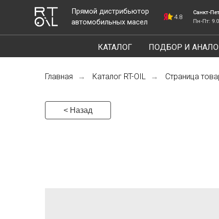
Прямой дистрибьютор
Санкт-Петербург, ш
4.8
автомобильных масел
Пн-Пт: 9.00-18.00
КАТАЛОГ
ПОДБОР И АНАЛО
Главная
Каталог RT-OIL
Страница това
→
→
< Назад