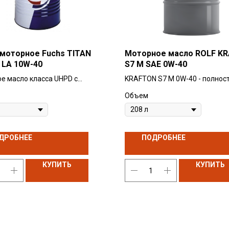
моторное Fuchs TITAN
Моторное масло ROLF K
LA 10W-40
S7 M SAE 0W-40
е масло класса UHPD с
KRAFTON S7 M 0W-40 - полнос
ной зольностью и
синтетическое моторное масл
Объем
льным содержанием фосфора
премиум класса на основе
(Low-SAPS). Обеспечивает
полиальфаолефинов (ПАО).
уск двигателя при низких
Предназначено для применен
турах и пониженный расход
современных тяжелонагруже
ДРОБНЕЕ
ПОДРОБНЕЕ
дизельных двигателях. Это м
разрабатывалось специально
КУПИТЬ
использования в условиях кр
КУПИТЬ
низких температур. За счет от
низкотемпературной текучест
обеспечивает легкий запуск
двигателя, быстрое смазыван
защиту двигателя в условиях