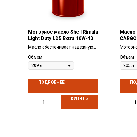
Моторное масло Shell Rimula
Масло 
Light Duty LD5 Extra 10W-40
CARGO 
Масло обеспечивает надежную
Моторно
защиту двигателей широкого круга
понижен
Объем
Объем
легких грузовиков в различных
минима
условиях эксплуатации, экономит
и серы 
топливо.
легкий п
темпера
ПОДРОБНЕЕ
ПО
масла.
КУПИТЬ