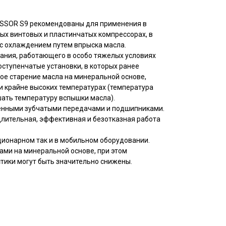
SSOR S9 рекомендованы для применения в
х винтовых и пластинчатых компрессорах, в
 с охлаждением путем впрыска масла.
ния, работающего в особо тяжелых условиях
ступенчатые установки, в которых ранее
е старение масла на минеральной основе,
 крайне высоких температурах (температура
ать температуру вспышки масла).
енными зубчатыми передачами и подшипниками.
длительная, эффективная и безотказная работа
ционарном так и в мобильном оборудовании.
ами на минеральной основе, при этом
тики могут быть значительно снижены.