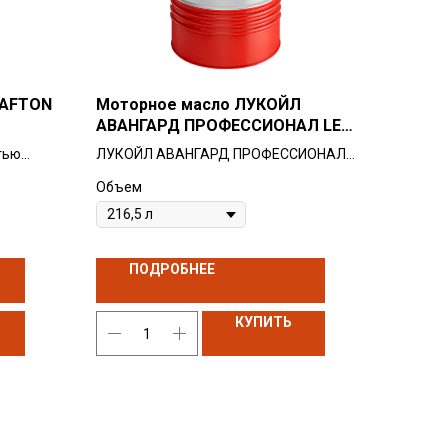
RAFTON
Моторное масло ЛУКОЙЛ
АВАНГАРД ПРОФЕССИОНАЛ LE
10W-40
тью
ЛУКОЙЛ АВАНГАРД ПРОФЕССИОНАЛ
о,
LE 10W-40 – современное моторное
Объем
масло для высокооборотных
дизельных двигателей, в том числе
ия в
оборудованных фильтрами сажевых
нных
частиц (DPF).
ПОДРОБНЕЕ
асло
Cоответствует требованиям всех
 для
четырёх спецификаций ACEA для
айне
коммерческой техники: ACEA E4, E7,
КУПИТЬ
личной
E6, E9 за счёт сбалансированной
и
технологии «Low-Emissions»,
обеспечивающей высокое щелочное
ие и
число и низкий показатель
сульфатной зольности ("Low-SAPS").