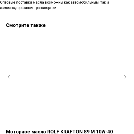
Оптовые поставки масла возможны как автомобильным, так и
железнодорожным транспортом.
Смотрите также
Санкт-Петербург, ш.Революции,
д.69, лит.А, пом.22-Н, офис 310
+7 (812) 448-86-36
Заказать звонок
contact@rt-oil.com
Моторное масло ROLF KRAFTON S9 M 10W-40
Мо
Пн-Пт: 9.00-18.00