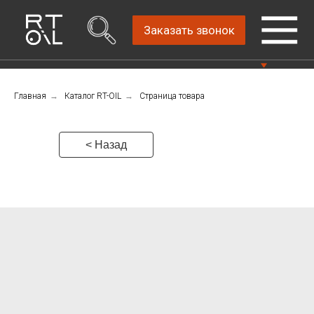
Заказать звонок
Главная
→
Каталог RT-OIL
→
Страница товара
Прямой дистрибьютор
Написать нам
автомобильных масел
4.8
Санкт-Петербург,
Пн-Пт: 9.00-18.00
< Назад
ш.Революции, д.69,
лит.А, пом.22-Н, офис
Консультации Пн-Пт: 9.00-18.00
310
+7 (911) 747-89-
22