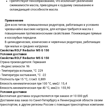
Препятствуют пенообразованию, что исключает увеличение
сжимаемости масла, приводящее к худшему смазыванию и
охлаждающей способности масла.
Применение
Для всех типов промышленных редукторов, работающих в условиях
чрезвычайно высоких нагрузок, для которых требуются масла с
повышенными противоизносными свойствами. Понижающие прямые
и косозубые передачи.
В цилиндрических, конических и червячных редукторах, работающих
при малых и средних нагрузках.
Свойства ROLF Reductor M5 G 150
Условия доставки
Свойства ROLF Reductor M5 G 150
Страна производителя: Германия
- Индекс вязкости: 96
- Температура вспышки, °C: 229
- Температура застывания, °C: -22
Плотность при 15 °С, г/см3: 0,889
Вязкость кинематическая при 100 °С, мм2/: 15,4
Вязкость кинематическая при 40 °С, мм2/с: 155,90
Условия доставки
Бесплатная доставка осуществляется при заказе от 10 000 руб.
Доставим ваш заказ по Санкт-Петербургу и Ленинградской области своим
транспортом, в другие регионы России с помощью транспортных компании.