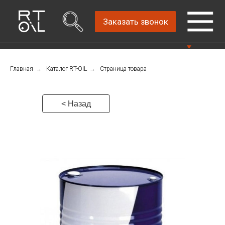
Заказать звонок
Главная
→
Каталог RT-OIL
→
Страница товара
Прямой дистрибьютор
Написать нам
автомобильных масел
4.8
Санкт-Петербург,
Пн-Пт: 9.00-18.00
< Назад
ш.Революции, д.69,
лит.А, пом.22-Н, офис
Консультации Пн-Пт: 9.00-18.00
310
+7 (911) 747-89-
22