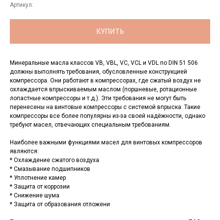
Артикул:
КУПИТЬ
Минеральные масла классов VB, VBL, VC, VCL и VDL по DIN 51 506
должны выполнять требования, обусловленные конструкцией
компрессора. Они работают в компрессорах, где сжатый воздух не
охлаждается впрыскиваемым маслом (поршневые, ротационные
лопастные компрессоры и т.д.). Эти требования не могут быть
перенесены на винтовые компрессоры с системой впрыска. Такие
компрессоры все более популярны из-за своей надёжности, однако
требуют масел, отвечающих специальным требованиям.
Наиболее важными функциями масел для винтовых компрессоров
являются:
* Охлаждение сжатого воздуха
* Смазывание подшипников
* Уплотнение камер
* Защита от коррозии
* Снижение шума
* Защита от образования отложени