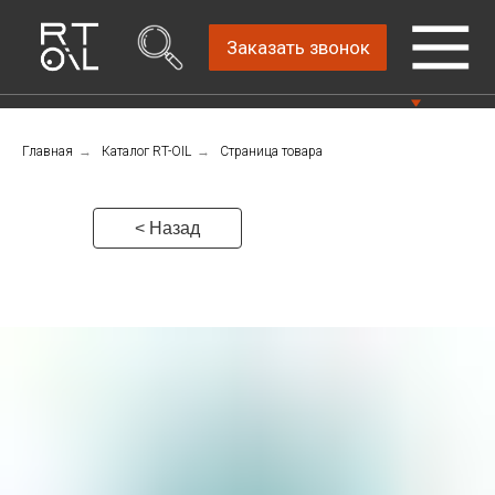
Заказать звонок
Главная
→
Каталог RT-OIL
→
Страница товара
Прямой дистрибьютор
Написать нам
автомобильных масел
4.8
Санкт-Петербург,
Пн-Пт: 9.00-18.00
< Назад
ш.Революции, д.69,
лит.А, пом.22-Н, офис
Консультации Пн-Пт: 9.00-18.00
310
+7 (911) 747-89-
22