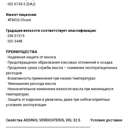
· ISO 6743-3 (DAJ)
Имеет лицензии:
· ATMOS Chrast
Градация вязкости соответствует классификации:
· DIN 51519
· ISO 3448
ПРЕИМУЩЕСТВА
· Надежная защита от износа
· Предотвращение образования коксовых отложений и осадка
· Продление срока службы масла – снижение эксплуатационных
расходов
· Возможность применения при низких температурах
· Уменьшение расхода масла
· Незначительное изменение вязкости масла при меняющихся
температурах
· Защита от коррозии и ржавчины даже при неблагоприятных
условиях эксплуатации
Свойства ADDINOL VERDICHTEROL VDL 32 S
Условия доставки