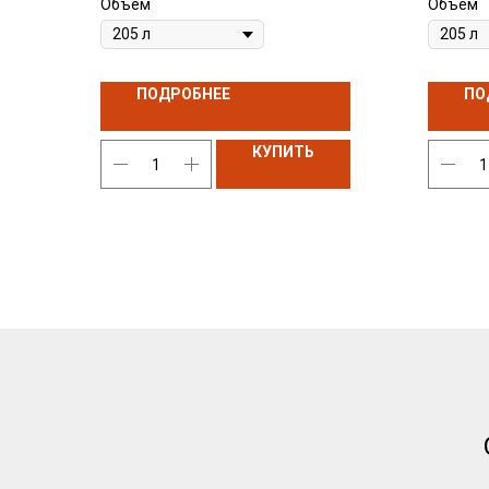
Объем
Объем
высококачественные рафинаты
работает
минеральных масел с зольным
впрыска
комплексом присадок, улучшающим
льшие и
окислительные, антикоррозионные и
значите
ПОДРОБНЕЕ
ПО
противоизносные свойства, а
эксплуа
также детергенто-диспергирующее
существ
действие.
КУПИТЬ
оборудо
Новости
Контакты