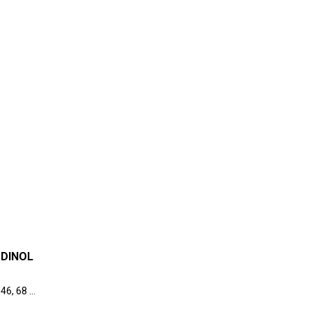
DDINOL
46, 68 и
еские