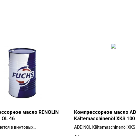
ссорное масло RENOLIN
Компрессорное масло A
 OL 46
Kältemaschinenöl XKS 100
ется в винтовых
ADDINOL Kältemaschinenöl XKS 
сорах, где винтовая пара
100 — это полностью синтетич