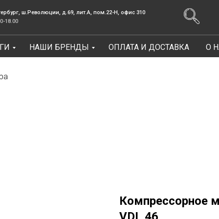
.Революции, д.69, лит.А, пом.22-Н, офис 310
Заказать зв
ГИ
НАШИ БРЕНДЫ
ОПЛАТА И ДОСТАВКА
О 
Консультации Пн-Пт: 9.00-18.00
ра
Компрессорное 
VDL 46