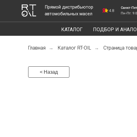
Прямой дистрибьютор
Санкт-Петербург, ш
4.8
автомобильных масел
Пн-Пт: 9.00-18.00
КАТАЛОГ
ПОДБОР И АНАЛО
Главная
Каталог RT-OIL
Страница това
→
→
< Назад