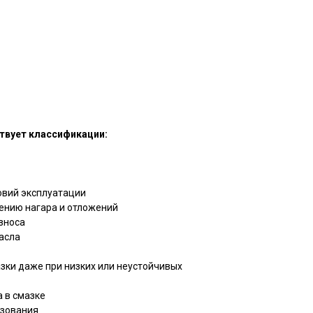
твует классификации:
овий эксплуатации
ению нагара и отложений
зноса
асла
зки даже при низких или неустойчивых
 в смазке
зования