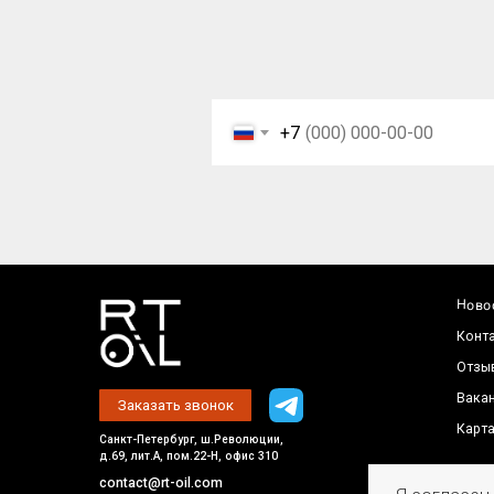
Отзывы
Вакансии
Заказать звонок
Карта сайта
Санкт-Петербург, ш.Революции,
д.69, лит.А, пом.22-Н, офис 310
contact@rt-oil.com
+7
+7 (812) 448-86-36
Пн-Пт: 9.00-18.00
Политик
© 2026 Все права защищены
обработ