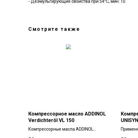
- Деэмульгирующие свойства при 54°C, мин: 10
Смотрите также
Компрессорное масло ADDINOL
Компре
Verdichteröl VL 150
UNISYN
Компрессорные масла ADDINOL
Применя
Verdichteröl VL 150 и VL 320 — это
компрес