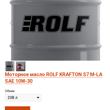
Моторное масло ROLF KRAFTON S7 M-LA
SAE 10W-30
Санкт-Петербург, ш.Революции,
д.69, лит.А, пом.22-Н, офис 310
Объем
+7 (812) 448-86-36
Заказать звонок
contact@rt-oil.com
Пн-Пт: 9.00-18.00
Гидравлические масла
Аналоги
Моторные масла
Оплата и доставка
Трансмиссионные масла
Гарантии