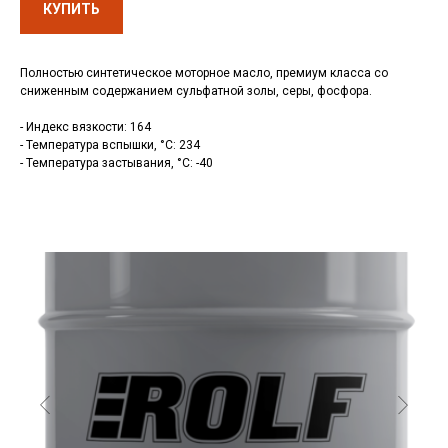
КУПИТЬ
Компрессорные масла
Отзывы
Гидротрансмиссионные
Карта сайта
масла
Вакансии
Редукторные масла
О компании
Полностью синтетическое моторное масло, премиум класса со
Смазочно-охлаждающие
Контакты
сниженным содержанием сульфатной золы, серы, фосфора.
жидкости (СОЖ)
Сертификаты
Смазка
Новости
- Индекс вязкости: 164
Антифриз
- Температура вспышки, °C: 234
© 2026 Все права защищены
Аккумуляторы
- Температура застывания, °C: -40
Предложение на сайте
не является публичной офертой
Политика RT-OIL в отношении конфиденциальности
обработки персональных данных