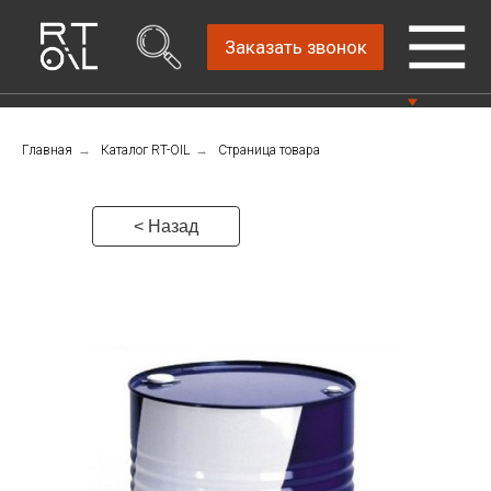
Заказать звонок
Главная
→
Каталог RT-OIL
→
Страница товара
Прямой дистрибьютор
Написать нам
автомобильных масел
4.8
Санкт-Петербург,
Пн-Пт: 9.00-18.00
< Назад
ш.Революции, д.69,
лит.А, пом.22-Н, офис
Консультации Пн-Пт: 9.00-18.00
310
+7 (911) 747-89-
22