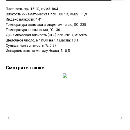
Плотность при 15 °С, кг/м3: 864
Вязкость кинематическая при 100 °С, мм2/: 11,9
Индекс вязкости: 141
Температура вспышки в открытом тигле, C: 235
Температура застывания, °С: -36
Динамическая вязкость (CCS) при -20°С, м: 5925
Щелочное число, мг КОН на 1 г масла: 10,1
Сульфатная зольность, %: 0,97
Испаряемость по методу Ноака, %: 8,5
Смотрите также