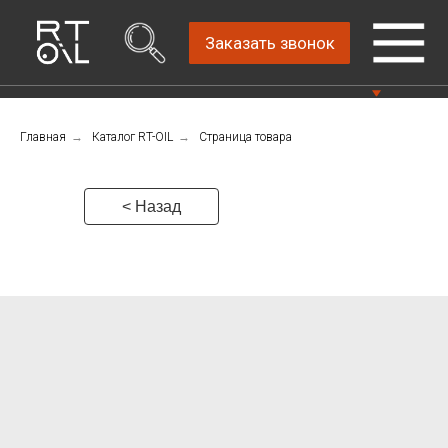
Заказать звонок
Главная
→
Каталог RT-OIL
→
Страница товара
Прямой дистрибьютор
Написать нам
автомобильных масел
4.8
Санкт-Петербург,
Пн-Пт: 9.00-18.00
< Назад
ш.Революции, д.69,
лит.А, пом.22-Н, офис
Консультации Пн-Пт: 9.00-18.00
310
+7 (911) 747-89-
22