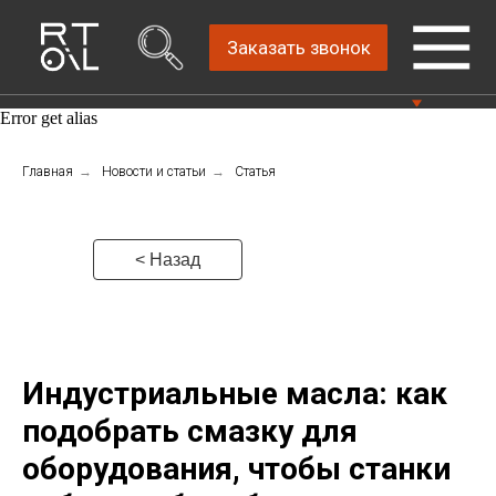
Заказать звонок
Error get alias
Прямой дистрибьютор
Главная
→
Новости и статьи
→
Статья
Написать нам
автомобильных масел
4.8
Санкт-Петербург,
Пн-Пт: 9.00-18.00
ш.Революции, д.69,
лит.А, пом.22-Н, офис
Консультации Пн-Пт: 9.00-18.00
< Назад
310
+7 (812) 448-86-
36
Индустриальные масла: как
подобрать смазку для
оборудования, чтобы станки