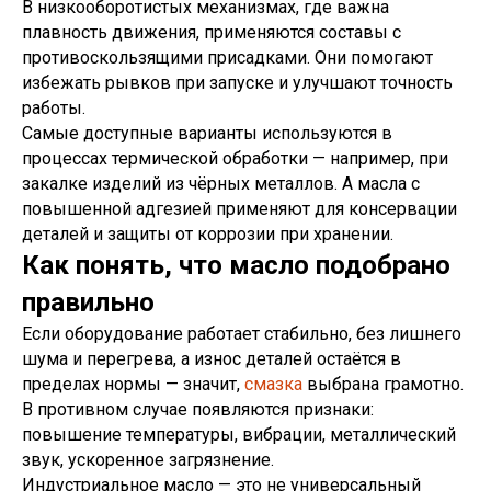
В низкооборотистых механизмах, где важна
+7 (812) 448-86-36
Заказать звонок
плавность движения, применяются составы с
contact@rt-oil.com
Пн-Пт: 9.00-18.00
противоскользящими присадками. Они помогают
Гидравлические масла
Аналоги
Моторные масла
Оплата и доставка
избежать рывков при запуске и улучшают точность
Трансмиссионные масла
Гарантии
работы.
Компрессорные масла
Отзывы
Самые доступные варианты используются в
Гидротрансмиссионные
Карта сайта
масла
процессах термической обработки — например, при
Вакансии
Редукторные масла
О компании
закалке изделий из чёрных металлов. А масла с
Смазочно-охлаждающие
Контакты
повышенной адгезией применяют для консервации
жидкости (СОЖ)
Сертификаты
Смазка
деталей и защиты от коррозии при хранении.
Новости
Антифриз
Как понять, что масло подобрано
© 2026 Все права защищены
Аккумуляторы
Предложение на сайте
правильно
не является публичной офертой
Политика RT-OIL в отношении конфиденциальности
обработки персональных данных
Если оборудование работает стабильно, без лишнего
шума и перегрева, а износ деталей остаётся в
пределах нормы — значит,
смазка
выбрана грамотно.
В противном случае появляются признаки:
повышение температуры, вибрации, металлический
звук, ускоренное загрязнение.
Индустриальное масло — это не универсальный