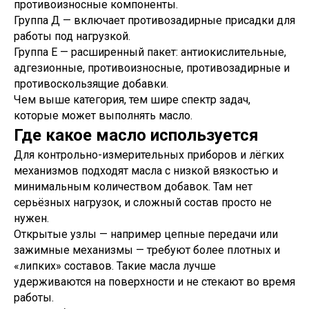
противоизносные компоненты.
Группа Д — включает противозадирные присадки для
работы под нагрузкой.
Группа Е — расширенный пакет: антиокислительные,
адгезионные, противоизносные, противозадирные и
противоскользящие добавки.
Чем выше категория, тем шире спектр задач,
которые может выполнять масло.
Где какое масло используется
Для контрольно-измерительных приборов и лёгких
механизмов подходят масла с низкой вязкостью и
минимальным количеством добавок. Там нет
серьёзных нагрузок, и сложный состав просто не
нужен.
Открытые узлы — например цепные передачи или
зажимные механизмы — требуют более плотных и
«липких» составов. Такие масла лучше
удерживаются на поверхности и не стекают во время
работы.
Санкт-Петербург, ш.Революции,
д.69, лит.А, пом.22-Н, офис 310