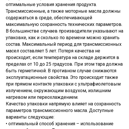
оптимальные условия хранения продукта.
Трансмиссионные, а также моторные масла должны
содержаться в среде, обеспечивающей
максимальную сохранность технических параметров.
В большинстве случаев производители указывают на
упаковке, как и сколько по времени можно хранить
состав. Максимальный период для трансмиссионных
масел составляет 5 лет. Потеря качества не
Санкт-Петербург, ш.Революции,
происходит, если температура на складе держится в
д.69, лит.А, пом.22-Н, офис 310
пределах от 10 до 25 градусов. При этом тара должна
+7 (812) 448-86-36
Заказать звонок
contact@rt-oil.com
быть герметичной. В противном случае снижаются
Пн-Пт: 9.00-18.00
Гидравлические масла
Аналоги
эксплуатационные свойства. Это происходит также
Моторные масла
Оплата и доставка
при прямом контакте упаковки с ультрафиолетовым
Трансмиссионные масла
Гарантии
излучением, окружающим воздухом, излишним
Компрессорные масла
Отзывы
Гидротрансмиссионные
Карта сайта
нагревом или переохлаждением.
масла
Вакансии
Качество упаковки напрямую влияет на сохранность
Редукторные масла
О компании
параметров трансмиссионного масла. Доступные
Смазочно-охлаждающие
Контакты
жидкости (СОЖ)
варианты следующие:
Сертификаты
Смазка
Новости
• оптимальный способ хранения – использование
Антифриз
© 2026 Все права защищены