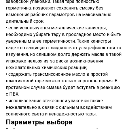
Аккумуляторы
заводской упаковки. Такая тара полностью
Предложение на сайте
герметична, позволяет сохранить смазку без
не является публичной офертой
изменения рабочих параметров на максимально
Политика RT-OIL в отношении конфиденциальности
обработки персональных данных
длительный срок;
• если используются металлические канистры,
необходимо убирать тару в прохладное место и быть
уверенным в ее герметичности. Такие канистры
надежно защищают жидкость от ультрафиолетового
излучения, но слишком долго держать масла в такой
упаковке нельзя из-за риска возникновения
нежелательных химических реакций;
• содержать трансмиссионное масло в простой
пластиковой таре можно только короткое время. В
противном случае смазка будет вступать в реакцию
с ПВХ;
• использование стеклянной упаковки также
нежелательно в связи с сильным воздействием
солнечного света и ненадежностью тары.
Параметры выбора