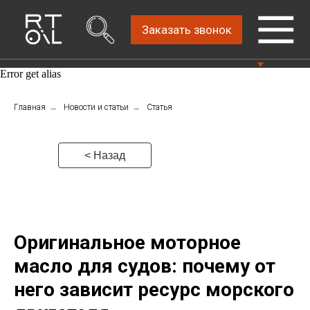
Заказать звонок
Error get alias
Прямой дистрибьютор
Главная
→
Новости и статьи
→
Статья
Написать нам
автомобильных масел
4.8
Санкт-Петербург,
Пн-Пт: 9.00-18.00
ш.Революции, д.69,
< Назад
лит.А, пом.22-Н, офис
Консультации Пн-Пт: 9.00-18.00
310
+7 (812) 448-86-
36
Оригинальное моторное
масло для судов: почему от
него зависит ресурс морского