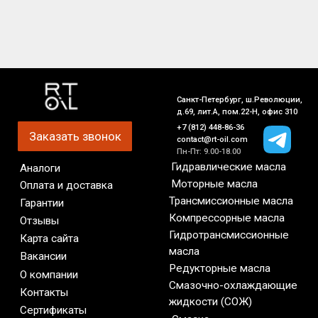
+7 (812) 448-86-36
Заказать звонок
contact@rt-oil.com
Пн-Пт: 9.00-18.00
Гидравлические масла
Аналоги
Моторные масла
Оплата и доставка
Трансмиссионные масла
Гарантии
Компрессорные масла
Отзывы
Гидротрансмиссионные
Карта сайта
масла
Вакансии
Редукторные масла
О компании
Смазочно-охлаждающие
Контакты
жидкости (СОЖ)
Сертификаты
Смазка
Новости
Антифриз
© 2026 Все права защищены
Аккумуляторы
Предложение на сайте
не является публичной офертой
Политика RT-OIL в отношении конфиденциальности
обработки персональных данных