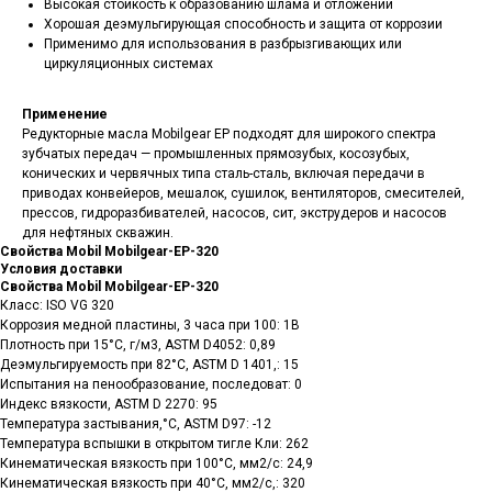
Высокая стойкость к образованию шлама и отложений
Хорошая деэмульгирующая способность и защита от коррозии
Применимо для использования в разбрызгивающих или
циркуляционных системах
Применение
Редукторные масла Mobilgear EP подходят для широкого спектра
зубчатых передач — промышленных прямозубых, косозубых,
конических и червячных типа сталь-сталь, включая передачи в
приводах конвейеров, мешалок, сушилок, вентиляторов, смесителей,
прессов, гидроразбивателей, насосов, сит, экструдеров и насосов
для нефтяных скважин.
Свойства Mobil Mobilgear-EP-320
Условия доставки
Свойства Mobil Mobilgear-EP-320
Класс: ISO VG 320
Коррозия медной пластины, 3 часа при 100: 1B
Плотность при 15°C, г/м3, ASTM D4052: 0,89
Деэмульгируемость при 82°C, ASTM D 1401,: 15
Испытания на пенообразование, последоват: 0
Индекс вязкости, ASTM D 2270: 95
Температура застывания,°C, ASTM D97: -12
Температура вспышки в открытом тигле Кли: 262
Кинематическая вязкость при 100°C, мм2/с: 24,9
Кинематическая вязкость при 40°C, мм2/с,: 320