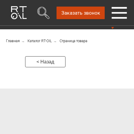
Заказать звонок
Главная
→
Каталог RT-OIL
→
Страница товара
Прямой дистрибьютор
Написать нам
автомобильных масел
4.8
Санкт-Петербург,
Пн-Пт: 9.00-18.00
< Назад
ш.Революции, д.69,
лит.А, пом.22-Н, офис
Консультации Пн-Пт: 9.00-18.00
310
+7 (911) 747-89-
22