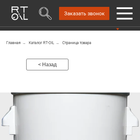
Заказать звонок
Главная
→
Каталог RT-OIL
→
Страница товара
Прямой дистрибьютор
Написать нам
автомобильных масел
4.8
Санкт-Петербург,
Пн-Пт: 9.00-18.00
< Назад
ш.Революции, д.69,
лит.А, пом.22-Н, офис
Консультации Пн-Пт: 9.00-18.00
310
+7 (911) 747-89-
22