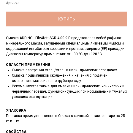
Артикул:
КУПИТЬ
Смазка ADDINOL File&fett SGR 4-00-9 P
представляет собой рафинат
минерального масла, загущенный специальным литиевым мылом и
содержащий ингибиторы коррозии и противозадирные (EP) присадки.
Диапазон температур применения: от –30 °C до +120 °C.
ОБЛАСТИ ПРИМЕНЕНИЯ
Смазка пар трения сталь/сталь в цилиндрических передачах.
Смазка подшипников скольжения и качения с подачей
смазочного материала по трубопроводу.
Рекомендуется также для смазки цилиндрических, конических и
червячных передач, функционирующих при нормальных и тяжелых
условиях эксплуатации.
УПАКОВКА
Поставка преимущественно в бочках c крышкой, а также в таре по 25
кг и 1 кг.
СВОЙСТВА