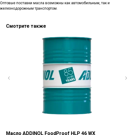
Оптовые поставки масла возможны как автомобильным, так и
железнодорожным транспортом.
Смотрите также
Санкт-Петербург, ш.Революции,
д.69, лит.А, пом.22-Н, офис 310
+7 (812) 448-86-36
Заказать звонок
contact@rt-oil.com
Масло ADDINOL FoodProof HLP 46 WX
Пл
Пн-Пт: 9.00-18.00