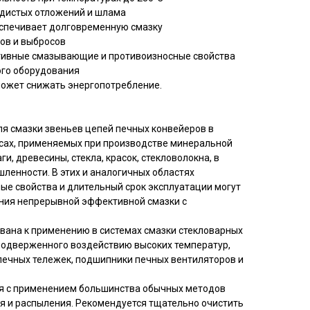
одистых отложений и шлама
беспечивает долговременную смазку
хов и выбросов
тивные смазывающие и противоизносные свойства
ого оборудования
может снижать энергопотребление.
ля смазки звеньев цепей печных конвейеров в
сах, применяемых при производстве минеральной
ги, древесины, стекла, красок, стекловолокна, в
ленности. В этих и аналогичных областях
ые свойства и длительный срок эксплуатации могут
ния непрерывной эффективной смазки с
ована к применению в системах смазки стекловарных
 подверженного воздействию высоких температур,
 печных тележек, подшипники печных вентиляторов и
ся с применением большинства обычных методов
я и распыления. Рекомендуется тщательно очистить