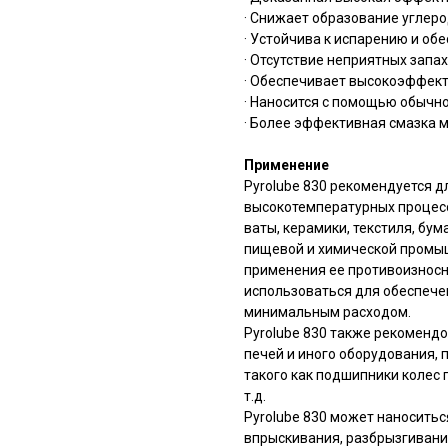
· Снижает образование углер
· Устойчива к испарению и о
· Отсутствие неприятных запа
· Обеспечивает высокоэффек
· Наносится с помощью обычн
· Более эффективная смазка 
Применение
Pyrolube 830 рекомендуется д
высокотемпературных процес
ваты, керамики, текстиля, бума
пищевой и химической промыш
применения ее противоизносн
использоваться для обеспече
минимальным расходом.
Pyrolube 830 также рекоменд
печей и иного оборудования,
такого как подшипники колес
т.д.
Pyrolube 830 может наносить
впрыскивания, разбрызгивани