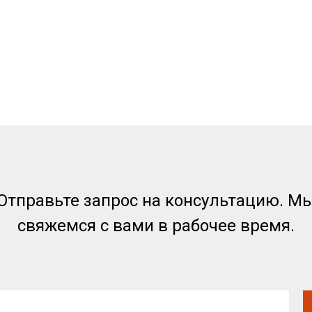
Отправьте запрос на консультацию. М
свяжемся с вами в рабочее время.
Аналоги
Гидравлические масла
Оплата и доставка
Моторные масла
Гарантии
Трансмиссионные масла
Сертификаты
Гидротрансмиссионные масла
О компании
Компрессорные масла