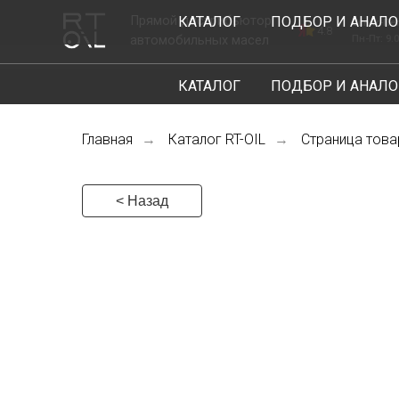
Прямой дистрибьютор
КАТАЛОГ
ПОДБОР И АНАЛО
Санкт-Петербург, ш
4.8
автомобильных масел
Пн-Пт: 9.00-18.00
КАТАЛОГ
ПОДБОР И АНАЛО
Главная
Каталог RT-OIL
Страница това
→
→
< Назад