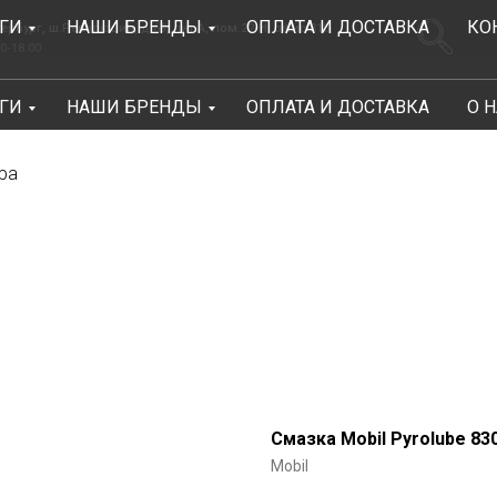
ГИ
НАШИ БРЕНДЫ
ОПЛАТА И ДОСТАВКА
КО
.Революции, д.69, лит.А, пом.22-Н, офис 310
Заказать зв
ГИ
НАШИ БРЕНДЫ
ОПЛАТА И ДОСТАВКА
О 
Консультации Пн-Пт: 9.00-18.00
ра
Смазка Mobil Pyrolube 83
Mobil