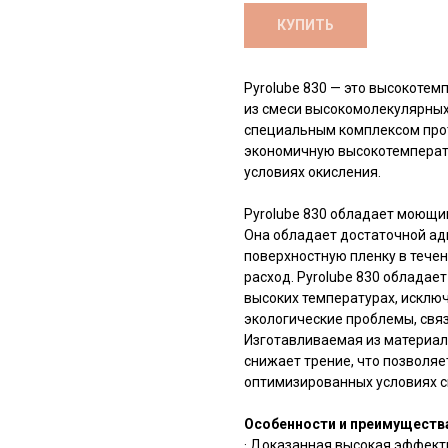
КУПИТЬ
Pyrolube 830 — это высокотем
из смеси высокомолекулярных
специальным комплексом про
экономичную высокотемперату
условиях окисления.
Pyrolube 830 обладает моющим
Она обладает достаточной ад
поверхностную пленку в течен
расход. Pyrolube 830 обладае
высоких температурах, исклю
экологические проблемы, свя
Изготавливаемая из материало
снижает трение, что позволя
оптимизированных условиях с
Особенности и преимуществ
· Доказанная высокая эффект