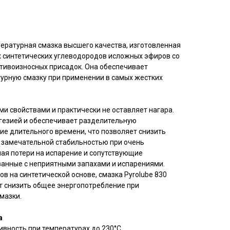
пературная смазка высшего качества, изготовленная
 синтетических углеводородов исложных эфиров со
тивоизносных присадок. Она обеспечивает
рную смазку при применении в самых жестких
и свойствами и практически не оставляет нагара.
гезией и обеспечивает разделительную
ие длительного времени, что позволяет снизить
т замечательной стабильностью при очень
чая потери на испарение и сопутствующие
занные с неприятными запахами и испарениями.
в на синтетической основе, смазка Pyrolube 830
ет снизить общее энергопотребление при
мазки.
а
ивность при температурах до 230°C