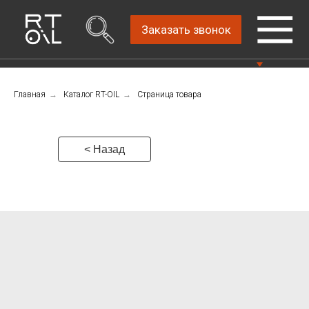
Заказать звонок
Главная
→
Каталог RT-OIL
→
Страница товара
Прямой дистрибьютор
Написать нам
автомобильных масел
4.8
Санкт-Петербург,
Пн-Пт: 9.00-18.00
ш.Революции, д.69,
< Назад
лит.А, пом.22-Н, офис
Консультации Пн-Пт: 9.00-18.00
310
+7 (911) 747-89-
22