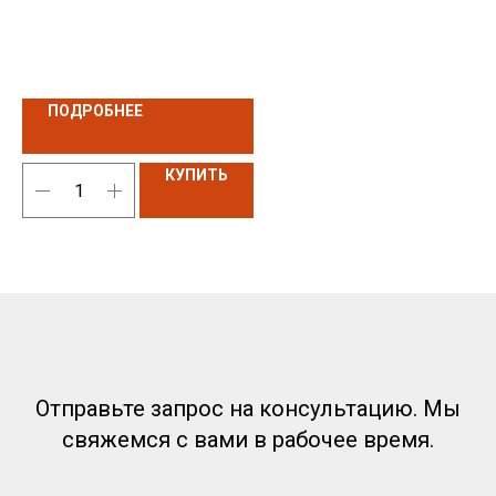
Новости
Антифриз
За
© 2026 Все права защищены
Аккумуляторы
Предложение на сайте
не является публичной офертой
Политика RT-OIL в отношении конфиденциальности
обработки персональных данных
ПОДРОБНЕЕ
КУПИТЬ
Отправьте запрос на консультацию. Мы
свяжемся с вами в рабочее время.