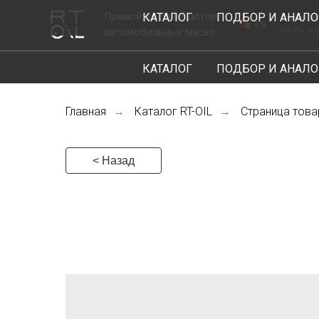
Прямой дистрибьютор
КАТАЛОГ
ПОДБОР И АНАЛО
Санкт-Петербург, ш
4.8
автомобильных масел
Пн-Пт: 9.00-18.00
КАТАЛОГ
ПОДБОР И АНАЛО
Главная
Каталог RT-OIL
Страница това
→
→
< Назад