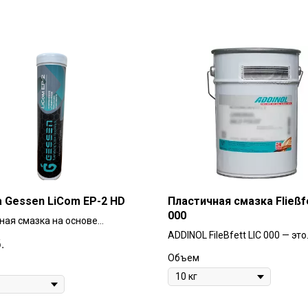
 Gessen LiCom EP-2 HD
Пластичная смазка Fließfe
000
ная смазка на основе
ьного базового масла и
ADDINOL FileBfett LIC 000 — это
.
сного литиевого загустителя с
полужидкая смазка на основе
Объем
нием противозадирных,
минерального масла и литиев
износных, антиокислительных
загустителя. Она легирована
к и
противозадирными (EP) приса
оннодемпфирующих
ингибирована против коррози