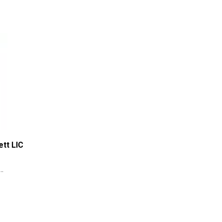
tt LIC
ого
дками и
и.