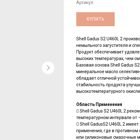
Артикул:
КУПИТЬ
Shell Gadus S2 U460L 2 произ
немыльного загустителя и сп
Продукт обеспечивает удовле
высоких температурах, чем см
Базовая основа Shell Gadus S
минеральное масло селективн
обладает отличной устойчиво
стабильность продукта улуч
высокотемпературного окисле
Область Применения
 Shell Gadus S2 U460L 2 рек
температурном интервале от –1
 Shell GadusS2 U460L 2 имее
применения, где в противном 
или силиконовые смазочные м