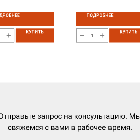
нтов. Смазка обеспечивает
 эксплуатационные
ДРОБНЕЕ
ПОДРОБНЕЕ
ристики в условиях высоких
тур, отличные адгезионные
КУПИТЬ
КУПИТЬ
а, структурную стабильность и
ть к воздействию воды.
Отправьте запрос на консультацию. М
свяжемся с вами в рабочее время.
Аналоги
Гидравлические масла
Оплата и доставка
Моторные масла