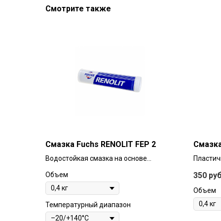
Смотрите также
Смазка Fuchs RENOLIT FEP 2
Смазка
Водостойкая смазка на основе
Пластич
литиевого мыла с ровной
минерал
Объем
350
руб
поверхностью и волокнистой
комплек
структурой. В состав смазки входят
добавле
Объем
присадки, улучшающие стойкость к
противо
Температурный диапазон
старению, защиту деталей от
присадо
коррозии и износа. Эти свойства
адгези