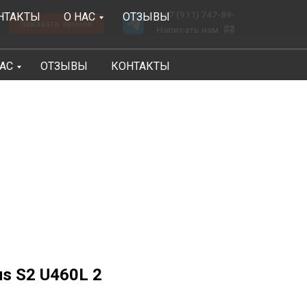
+7 (911) 747-89-
НТАКТЫ
О НАС
ОТЗЫВЫ
онок
22
Написать нам
НАС
ОТЗЫВЫ
КОНТАКТЫ
us S2 U460L 2