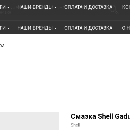
ГИ
НАШИ БРЕНДЫ
ОПЛАТА И ДОСТАВКА
КО
.Революции, д.69, лит.А, пом.22-Н, офис 310
Заказать зв
ГИ
НАШИ БРЕНДЫ
ОПЛАТА И ДОСТАВКА
О 
Консультации Пн-Пт: 9.00-18.00
ра
Смазка Shell Gad
Shell