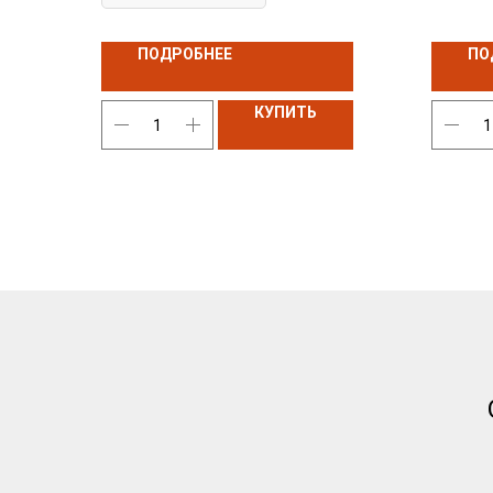
способствуют увеличению несущей
компоне
способности роликовых и шариковых
высокие
ПОДРОБНЕЕ
ПО
подшипников.
характе
темпера
КУПИТЬ
свойств
стойкос
Новости
Контакты