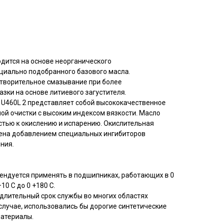
водится на основе неорганического
ециально подобранного базового масла.
творительное смазывание при более
азки на основе литиевого загустителя.
2 U460L 2 представляет собой высококачественное
ой очистки с высоким индексом вязкости. Масло
стью к окислению и испарению. Окислительная
шена добавлением специальных ингибиторов
ния.
омендуется применять в подшипниках, работающих в 0
0 С до 0 +180 С.
т длительный срок службы во многих областях
случае, использовались бы дорогие синтетические
атериалы.