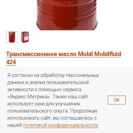
Трансмиссионное масло Mobil Mobilfluid
424
Объем
Я согласен на обработку персональных
данных и анализ пользовательской
активности с помощью сервиса
«Яндекс.Метрика». Также наш сайт
КУПИТЬ
OK
использует куки для улучшения
пользовательского опыта. Продолжая
использовать сайт, вы соглашаетесь с
Mobilfluid 424 – многофункциональное тракторное масло с очень
нашей
политикой конфиденциальности
высокими эксплуатационными характеристиками, удовлетворяющее
РТ-ОЙЛ
Каталог
Поиск
Контакты
или превосходящее требования, предъявляемые к жидкостям,