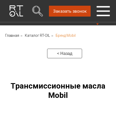
Заказать звонок
Главная
»
Каталог RT-OIL
»
Бренд Mobil
Прямой дистрибьютор
Написать нам
автомобильных масел
4.8
Санкт-Петербург,
Пн-Пт: 9.00-18.00
< Назад
ш.Революции, д.69,
лит.А, пом.22-Н, офис
Консультации Пн-Пт: 9.00-18.00
310
+7 (812) 448-86-
36
Трансмиссионные масла
Mobil