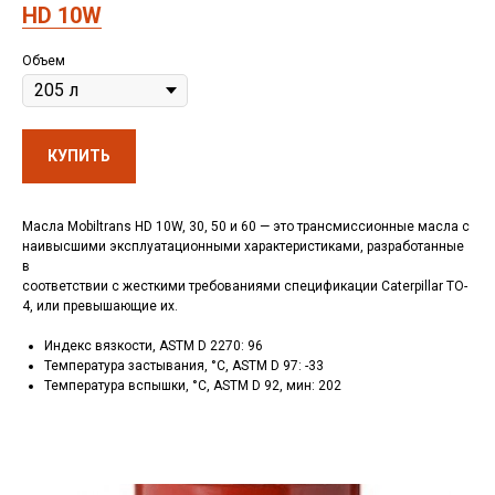
HD 10W
Объем
КУПИТЬ
Масла Mobiltrans HD 10W, 30, 50 и 60 — это трансмиссионные масла с
наивысшими эксплуатационными характеристиками, разработанные
в
соответствии с жесткими требованиями спецификации Caterpillar TO-
4, или превышающие их.
Санкт-Петербург, ш.Революции,
д.69, лит.А, пом.22-Н, офис 310
Индекс вязкости, ASTM D 2270: 96
+7 (812) 448-86-36
Температура застывания, °C, ASTM D 97: -33
Заказать звонок
contact@rt-oil.com
Температура вспышки, °C, ASTM D 92, мин: 202
Пн-Пт: 9.00-18.00
Гидравлические масла
Аналоги
Моторные масла
Оплата и доставка
Трансмиссионные масла
Гарантии
Компрессорные масла
Отзывы
Гидротрансмиссионные
Карта сайта