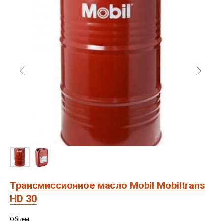
масла
Вакансии
Редукторные масла
О компании
Смазочно-охлаждающие
Контакты
жидкости (СОЖ)
Сертификаты
Смазка
Новости
Антифриз
© 2026 Все права защищены
Аккумуляторы
Предложение на сайте
не является публичной офертой
Политика RT-OIL в отношении конфиденциальности
обработки персональных данных
Трансмиссионное масло Mobil Mobiltrans
HD 30
Объем