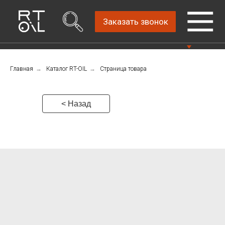
Заказать звонок
Главная
→
Каталог RT-OIL
→
Страница товара
Прямой дистрибьютор
Написать нам
автомобильных масел
4.8
Санкт-Петербург,
Пн-Пт: 9.00-18.00
< Назад
ш.Революции, д.69,
лит.А, пом.22-Н, офис
Консультации Пн-Пт: 9.00-18.00
310
+7 (911) 747-89-
22